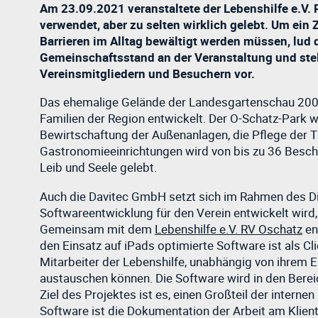
Am 23.09.2021 veranstaltete der Lebenshilfe e.V. 
verwendet, aber zu selten wirklich gelebt. Um ei
Barrieren im Alltag bewältigt werden müssen, lud 
Gemeinschaftsstand an der Veranstaltung und ste
Vereinsmitgliedern und Besuchern vor.
Das ehemalige Gelände der Landesgartenschau 2006 an
Familien der Region entwickelt. Der O-Schatz-Park w
Bewirtschaftung der Außenanlagen, die Pflege der Ti
Gastronomieeinrichtungen wird von bis zu 36 Beschäf
Leib und Seele gelebt.
Auch die Davitec GmbH setzt sich im Rahmen des Digi
Softwareentwicklung für den Verein entwickelt wird,
Gemeinsam mit dem
Lebenshilfe e.V. RV Oschatz
en
den Einsatz auf iPads optimierte Software ist als C
Mitarbeiter der Lebenshilfe, unabhängig von ihrem 
austauschen können. Die Software wird in den Berei
Ziel des Projektes ist es, einen Großteil der interne
Software ist die Dokumentation der Arbeit am Klien