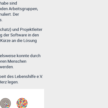
lhabe sind
nden Arbeitsgruppen,
uliert. Der
s.
chatz) und Projektleiter
g der Software in den
 Kürze an die Lösung
ielsweise konnte durch
lteren Menschen
 werden.
it des Lebenshilfe e.V.
erz legen.