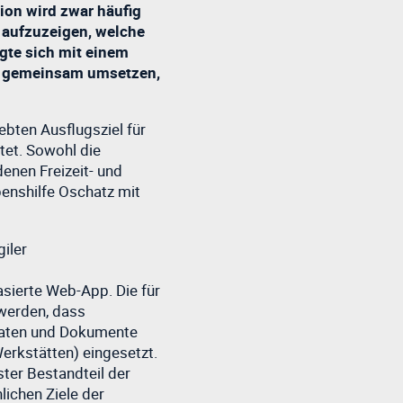
ion wird zwar häufig
m aufzuzeigen, welche
igte sich mit einem
en gemeinsam umsetzen,
ebten Ausflugsziel für
tet. Sowohl die
enen Freizeit- und
benshilfe Oschatz mit
iler
asierte Web-App. Die für
 werden, dass
 Daten und Dokumente
erkstätten) eingesetzt.
ster Bestandteil der
ichen Ziele der