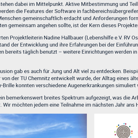
 stehen dabei im Mittelpunkt. Aktive Mitbestimmung und Tei
werden die Features der Software in fachbereichsübergreife
 Menschen gemeinschaftlich erdacht und Anforderungen form
en gemeinsam angehen sollte, ist der Kern dieses Projekte
en Projektleiterin Nadine Hallbauer (Lebenshilfe e.V. RV Os
tand der Entwicklung und ihre Erfahrungen bei der Einführun
n bereits täglich benutzt – weitere Einrichtungen werden in
sion gab es auch für Jung und Alt viel zu entdecken. Beisp
 von der TU Chemnitz entwickelt wurde, der Alltag eines ä
ty-Brille konnten verschiedene Augenerkrankungen simuliert
in bemerkenswert breites Spektrum aufgezeigt, was die Arbe
. Wir möchten jedem eine Teilnahme im nächsten Jahr ans H