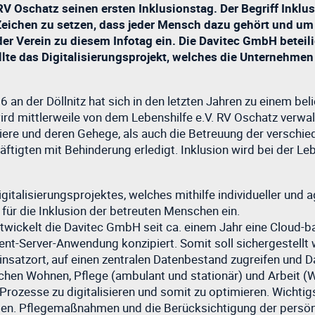
RV Oschatz seinen ersten Inklusionstag. Der Begriff Inklus
n Zeichen zu setzen, dass jeder Mensch dazu gehört und u
der Verein zu diesem Infotag ein. Die Davitec GmbH beteil
llte das Digitalisierungsprojekt, welches die Unternehm
 der Döllnitz hat sich in den letzten Jahren zu einem beli
ird mittlerweile von dem Lebenshilfe e.V. RV Oschatz verwal
ere und deren Gehege, als auch die Betreuung der verschied
tigten mit Behinderung erledigt. Inklusion wird bei der Le
talisierungsprojektes, welches mithilfe individueller und ag
 für die Inklusion der betreuten Menschen ein.
twickelt die Davitec GmbH seit ca. einem Jahr eine Cloud-b
lient-Server-Anwendung konzipiert. Somit soll sichergestellt
Einsatzort, auf einen zentralen Datenbestand zugreifen und
chen Wohnen, Pflege (ambulant und stationär) und Arbeit (W
n Prozesse zu digitalisieren und somit zu optimieren. Wichtig
ten. Pflegemaßnahmen und die Berücksichtigung der persönl