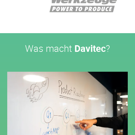
Was macht
Davitec
?