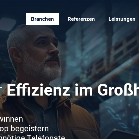
Branchen
Referenzen
Leistungen
r
Effizienz im Groß
winnen
op begeistern
nnötige Telefonate