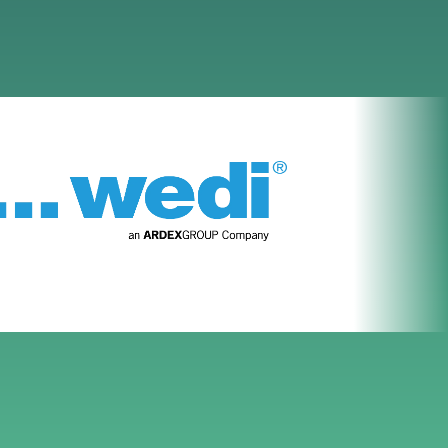
o Zielgruppe gemeinsam mit Ihnen
ler Aufwand erzeugt wird und
 Bestandskunden systematisch an
 Kunden
als komfortabel
igitale Service Punkte wird Ihr
m Wartungs- und Pflegeaufwand