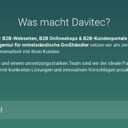
Was macht Davitec?
r
B2B-Webseiten, B2B Onlineshops & B2B-Kundenportale
Agentur für mittelständische Großhändler
setzen wir am zent
menarbeit mit ihren Kunden.
nd einem umsetzungsstarken Team sind wir der ideale Par
mit konkreten Lösungen und innovativen Vorschlägen proakt
!
kte zwischen Ihnen und Ihren Kunden sind das wichtigste Kri