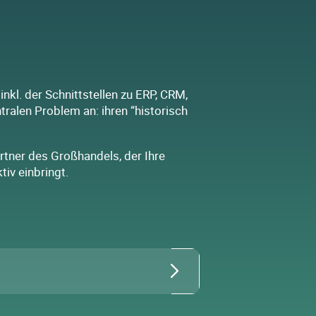
inkl. der Schnittstellen zu ERP, CRM,
ralen Problem an: ihren “historisch
tner des Großhandels, der Ihre
iv einbringt.
terium! Wir betrachten den
Kanal-