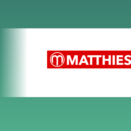
Mix in der Online & Offline Kom
erfassen. In 95% der Fälle identifi
welche Barrieren Sie ihren Kunden 
Im nächsten Schritt leiten wir dar
die Onlinewelt zu gewöhnen und z
Damit sind wir in der Lage, Ihre 
wahrgenommen
werden -
schnell
Onlineshop zudem zu einem
gern 
Last but not least sorgen wir dafü
zu minimieren und den IT Wildwuc