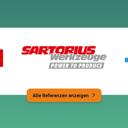
munikation
, in dem wir systematisch typische Szenarien pr
zieren wir hier bereits deutlich, wo aktuell unnötiger manuel
derzeit in den Online-Weg legen.
aus die
nutzbaren Kontaktpunkte
ab, um auch “beharrliche”
u online kaufenden Kunden zu machen.
Webseite & Onlineshops so zu optimieren, dass Sie von Ihren
er und einfacher als jeder Anruf beim Innendienst
. Durch d
genutzten Self-Service-Portal
ausgebaut.
r, dass Ihre
“gewachsene Infrastruktur” verschlankt
wird, u
hs & die sogenannte Shadow IT in den Griff zu bekommen.
Alle Referenzen anzeigen