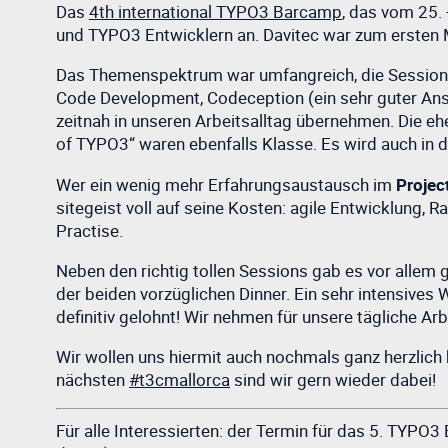
Das
4th international TYPO3 Barcamp
, das vom 25. 
und TYPO3 Entwicklern an. Davitec war zum ersten M
Das Themenspektrum war umfangreich, die Sessions
Code Development, Codeception (ein sehr guter An
zeitnah in unseren Arbeitsalltag übernehmen. Die 
of TYPO3“ waren ebenfalls Klasse. Es wird auch i
Wer ein wenig mehr Erfahrungsaustausch im
Proje
sitegeist voll auf seine Kosten: agile Entwicklung, R
Practise.
Neben den richtig tollen Sessions gab es vor allem 
der beiden vorzüglichen Dinner. Ein sehr intensives 
definitiv gelohnt! Wir nehmen für unsere tägliche Ar
Wir wollen uns hiermit auch nochmals ganz herzlic
nächsten
#t3cmallorca
sind wir gern wieder dabei!
Für alle Interessierten: der Termin für das 5. TYPO3