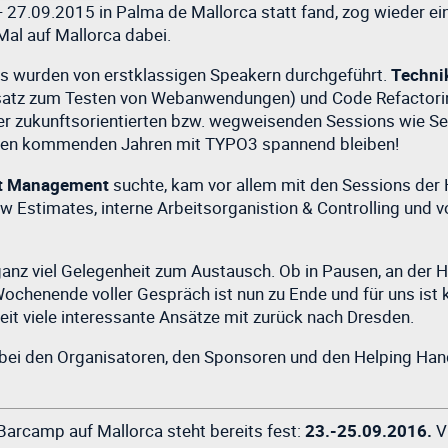
- 27.09.2015 in Palma de Mallorca statt fand, zog wieder ei
al auf Mallorca dabei.
 wurden von erstklassigen Speakern durchgeführt.
Techni
satz zum Testen von Webanwendungen) und Code Refactori
eher zukunftsorientierten bzw. wegweisenden Sessions wie S
n den kommenden Jahren mit TYPO3 spannend bleiben!
ct Management
suchte, kam vor allem mit den Sessions de
aw Estimates, interne Arbeitsorganistion & Controlling und v
ganz viel Gelegenheit zum Austausch. Ob in Pausen, an der 
Wochenende voller Gespräch ist nun zu Ende und für uns ist k
beit viele interessante Ansätze mit zurück nach Dresden.
h bei den Organisatoren, den Sponsoren und den Helping H
 Barcamp auf Mallorca steht bereits fest:
23.-25.09.2016.
Vi