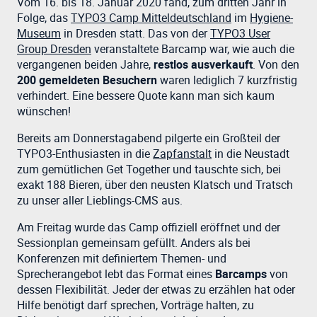
Vom 16. bis 18. Januar 2020 fand, zum dritten Jahr in
Folge, das
TYPO3 Camp Mitteldeutschland
im
Hygiene-
Museum
in Dresden statt. Das von der
TYPO3 User
Group Dresden
veranstaltete Barcamp war, wie auch die
vergangenen beiden Jahre,
restlos ausverkauft
. Von den
200 gemeldeten Besuchern
waren lediglich 7 kurzfristig
verhindert. Eine bessere Quote kann man sich kaum
wünschen!
Bereits am Donnerstagabend pilgerte ein Großteil der
TYPO3-Enthusiasten in die
Zapfanstalt
in die Neustadt
zum gemütlichen Get Together und tauschte sich, bei
exakt 188 Bieren, über den neusten Klatsch und Tratsch
zu unser aller Lieblings-CMS aus.
Am Freitag wurde das Camp offiziell eröffnet und der
Sessionplan gemeinsam gefüllt. Anders als bei
Konferenzen mit definiertem Themen- und
Sprecherangebot lebt das Format eines
Barcamps
von
dessen Flexibilität. Jeder der etwas zu erzählen hat oder
Hilfe benötigt darf sprechen, Vorträge halten, zu