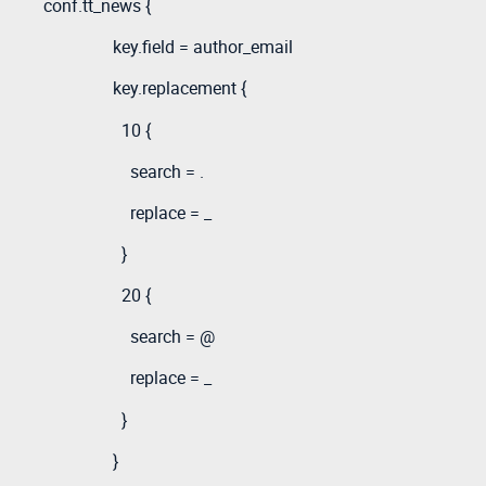
conf.tt_news {
key.field = author_email
key.replacement {
10 {
search = .
replace = _
}
20 {
search = @
replace = _
}
}