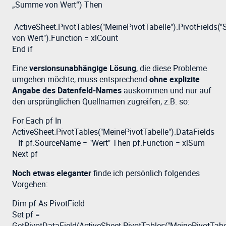
„Summe von Wert“) Then
ActiveSheet.PivotTables("MeinePivotTabelle").PivotFields
von Wert").Function = xlCount
End if
Eine
versionsunabhängige Lösung
, die diese Probleme
umgehen möchte, muss entsprechend
ohne explizite
Angabe des Datenfeld-Names
auskommen und nur auf
den ursprünglichen Quellnamen zugreifen, z.B. so:
For Each pf In
ActiveSheet.PivotTables("MeinePivotTabelle").DataFields
If pf.SourceName = "Wert" Then pf.Function = xlSum
Next pf
Noch etwas eleganter
finde ich persönlich folgendes
Vorgehen:
Dim pf As PivotField
Set pf =
GetPivotDataField(ActiveSheet.PivotTables("MeinePivotTabel