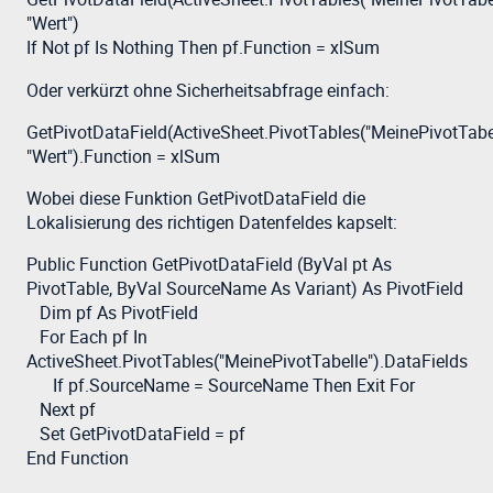
"Wert")
If Not pf Is Nothing Then pf.Function = xlSum
Oder verkürzt ohne Sicherheitsabfrage einfach:
GetPivotDataField(ActiveSheet.PivotTables("MeinePivotTabel
"Wert").Function = xlSum
Wobei diese Funktion GetPivotDataField die
Lokalisierung des richtigen Datenfeldes kapselt:
Public Function GetPivotDataField (ByVal pt As
PivotTable, ByVal SourceName As Variant) As PivotField
Dim pf As PivotField
For Each pf In
ActiveSheet.PivotTables("MeinePivotTabelle").DataFields
If pf.SourceName = SourceName Then Exit For
Next pf
Set GetPivotDataField = pf
End Function