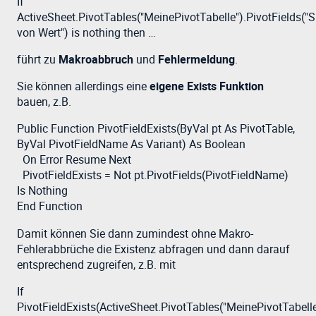
If
ActiveSheet.PivotTables("MeinePivotTabelle").PivotFields(
von Wert") is nothing then …
führt zu
Makroabbruch
und
Fehlermeldung
.
Sie können allerdings eine
eigene Exists Funktion
bauen, z.B.
Public Function PivotFieldExists(ByVal pt As PivotTable,
ByVal PivotFieldName As Variant) As Boolean
On Error Resume Next
PivotFieldExists = Not pt.PivotFields(PivotFieldName)
Is Nothing
End Function
Damit können Sie dann zumindest ohne Makro-
Fehlerabbrüche die Existenz abfragen und dann darauf
entsprechend zugreifen, z.B. mit
If
PivotFieldExists(ActiveSheet.PivotTables("MeinePivotTabelle