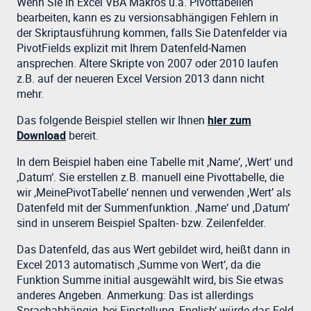
Wenn Sie in Excel VBA Makros u.a. Pivottabellen
bearbeiten, kann es zu versionsabhängigen Fehlern in
der Skriptausführung kommen, falls Sie Datenfelder via
PivotFields explizit mit Ihrem Datenfeld-Namen
ansprechen. Ältere Skripte von 2007 oder 2010 laufen
z.B. auf der neueren Excel Version 2013 dann nicht
mehr.
Das folgende Beispiel stellen wir Ihnen
hier zum
Download
bereit.
In dem Beispiel haben eine Tabelle mit ‚Name‘, ‚Wert‘ und
‚Datum‘. Sie erstellen z.B. manuell eine Pivottabelle, die
wir ‚MeinePivotTabelle‘ nennen und verwenden ‚Wert’ als
Datenfeld mit der Summenfunktion. ‚Name‘ und ‚Datum‘
sind in unserem Beispiel Spalten- bzw. Zeilenfelder.
Das Datenfeld, das aus Wert gebildet wird, heißt dann in
Excel 2013 automatisch ‚Summe von Wert‘, da die
Funktion Summe initial ausgewählt wird, bis Sie etwas
anderes Angeben. Anmerkung: Das ist allerdings
Sprachabhängig, bei Einstellung ‚English‘ würde das Feld